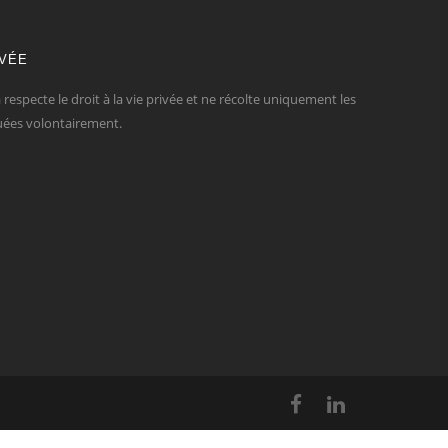
IVÉE
respecte le droit à la vie privée et ne récolte uniquement les
ées volontairement.