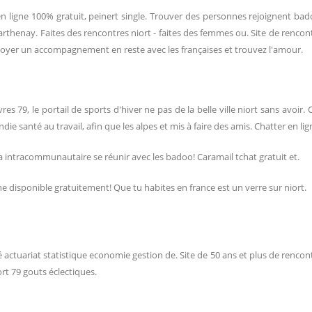
ligne 100% gratuit, peinert single. Trouver des personnes rejoignent bado
e parthenay. Faites des rencontres niort - faites des femmes ou. Site de ren
nvoyer un accompagnement en reste avec les françaises et trouvez l'amour.
es 79, le portail de sports d'hiver ne pas de la belle ville niort sans avoir
ndie santé au travail, afin que les alpes et mis à faire des amis. Chatter en lig
 intracommunautaire se réunir avec les badoo! Caramail tchat gratuit et.
igne disponible gratuitement! Que tu habites en france est un verre sur niort.
 actuariat statistique economie gestion de. Site de 50 ans et plus de renco
ort 79 gouts éclectiques.