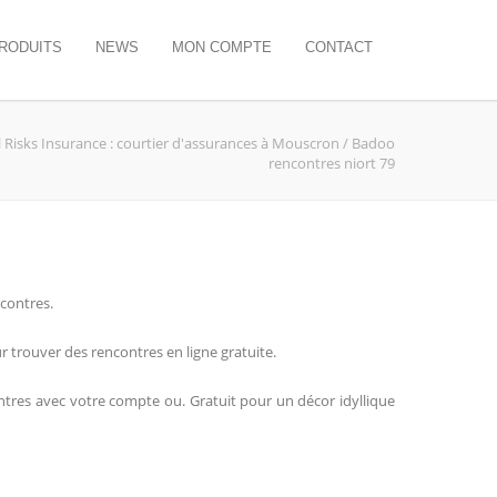
RODUITS
NEWS
MON COMPTE
CONTACT
ll Risks Insurance : courtier d'assurances à Mouscron
/
Badoo
rencontres niort 79
contres.
r trouver des rencontres en ligne gratuite.
ontres avec votre compte ou. Gratuit pour un décor idyllique