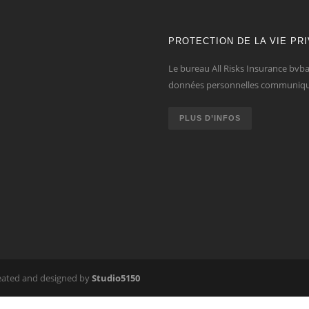
PROTECTION DE LA VIE PR
Le bureau All Risks Insurance bvba 
données personnelles communiqu
PLUS D’INFOS
eated and designed by
Studio5150