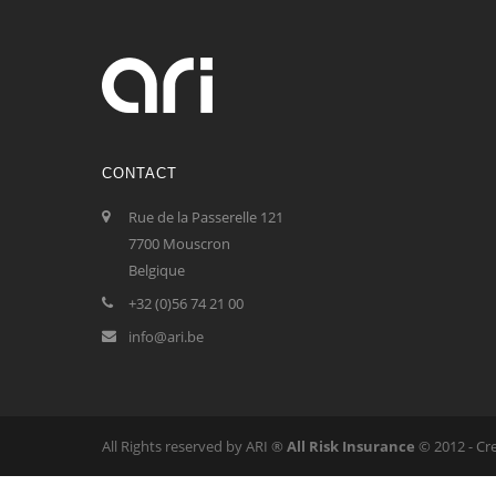
CONTACT
Rue de la Passerelle 121
7700 Mouscron
Belgique
+32 (0)56 74 21 00
info@ari.be
All Rights reserved by ARI ®
All Risk Insurance
© 2012 - Cr