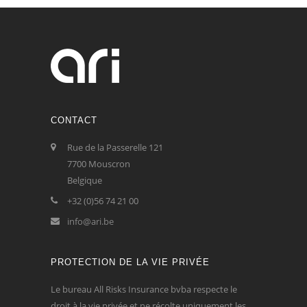
CONTACT
Rue de la Passerelle 121
7700 Mouscron
Belgique
+32 (0)56 74 21 00
info@ari.be
PROTECTION DE LA VIE PRIVÉE
Le bureau All Risks Insurance bvba respecte le
droit à la vie privée et ne récolte uniquement les