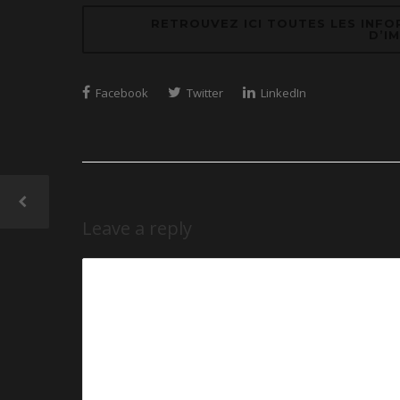
RETROUVEZ ICI TOUTES LES INF
D’I
Facebook
Twitter
LinkedIn
Leave a reply