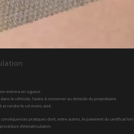
ulation
ion entrera en vigueur.
 dans le véhicule, l’autre à conserver au domicile du propriétaire.
é et rendre le vol moins aisé.
 conséquences pratiques dont, entre autres, le paiement du certificat lors
 procédure d’immatriculation.