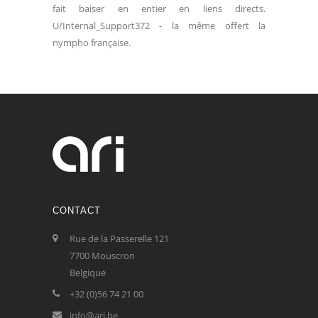
fait baiser en entier en liens directs.
U/Internal_Support372 - la même offert la
nympho française.
CONTACT
Rue de la Passerelle 121
7700 Mouscron
Belgique
+32 (0)56 74 21 00
info@ari.be