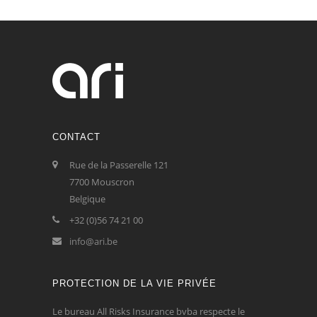
CONTACT
Rue de la Passerelle 121
7700 Mouscron
Belgique
+32 (0)56 74 21 00
info@ari.be
PROTECTION DE LA VIE PRIVÉE
Le bureau All Risks Insurance bvba respecte le