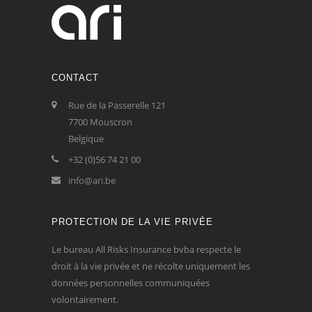
CONTACT
Rue de la Passerelle 121
7700 Mouscron
Belgique
+32 (0)56 74 21 00
info@ari.be
PROTECTION DE LA VIE PRIVÉE
Le bureau All Risks Insurance bvba respecte le
droit à la vie privée et ne récolte uniquement les
données personnelles communiquées
volontairement.